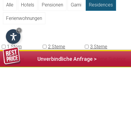
Alle
Hotels
Pensionen
Garni
Residences
Ferienwohnungen
×
1 Stern
2 Sterne
3 Sterne
Unverbindliche Anfrage >
3 Sterne
4 Sterne
4 Sterne Superior
Superior
5 Sterne
Abkommen mit
Abkommen mit
öffentlichem
öffentlichen
Schwimmbad
Tennisplätzen
Abkommen mit
Animazion
Annahme von
öffentlicher
Haustieren
Sauna
Auf der Skipiste
Aufzug
Babysitter Service