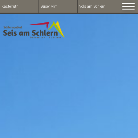
Kastelruth
Seiser Alm
Völs am Schlern