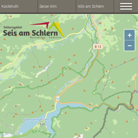
Kastelruth
Seiser Alm
Völs am Schlern
+
−