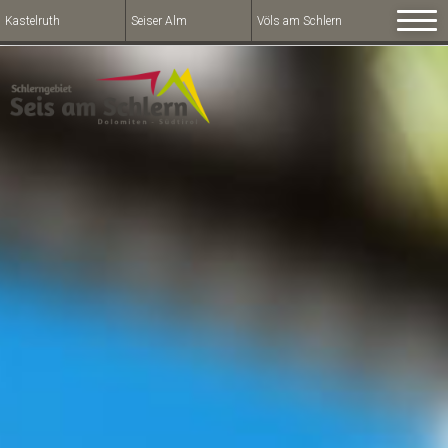
Kastelruth
Seiser Alm
Völs am Schlern