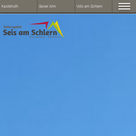
Kastelruth
Seiser Alm
Völs am Schlern