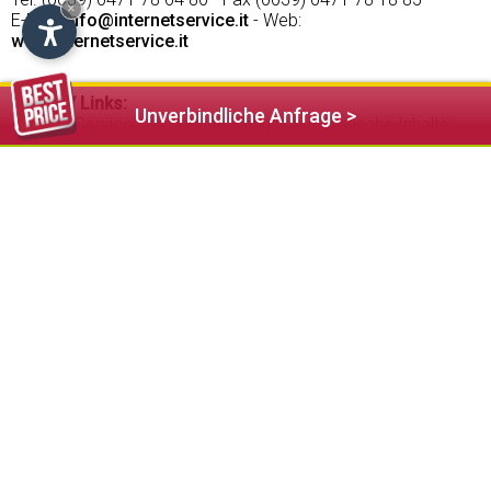
×
E-Mail:
info@internetservice.it
- Web:
www.internetservice.it
Inhalte / Links:
Unverbindliche Anfrage >
Internet Service™ hat keinen Einfluss auf grafische Inhalte
und Programmierung jener Seiten, die durch Link mit dieser
Webseite verbunden sind. Aus diesem Grund übernimmt
Internet Service™ keine Verantwortung und gibt keine
Garantie für die Inhalte, die Vollständigkeit und Richtigkeit der
Texte der verlinkten Seiten. Diese Webseite könnte Seiten
und Abschnitte enthalten, die durch das CMS System
(Content Management System) oder andere Systeme vom
Inhaber verändert werden können, deshalb ist Internet
Service™ nicht verantwortlich für die Richtigkeit und
Vollständigkeit der Inhalte.
Pflichtinformation nach EU-Verordnung Nr. 524/2013 des
Europäischen Parlaments und Rats
Plattform zur Online-Beilegung verbraucherrechtlicher
Streitigkeiten (ODR) der Europäischen Kommission:
http://ec.europa.eu/consumers/odr/