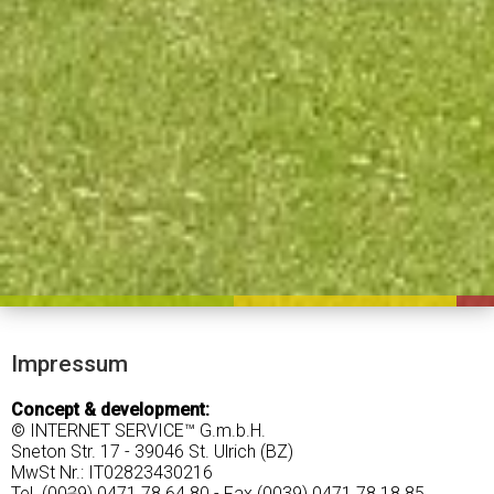
Impressum
Concept & development:
© INTERNET SERVICE™ G.m.b.H.
Sneton Str. 17 - 39046 St. Ulrich (BZ)
MwSt Nr.: IT02823430216
Tel. (0039) 0471 78 64 80 - Fax (0039) 0471 78 18 85