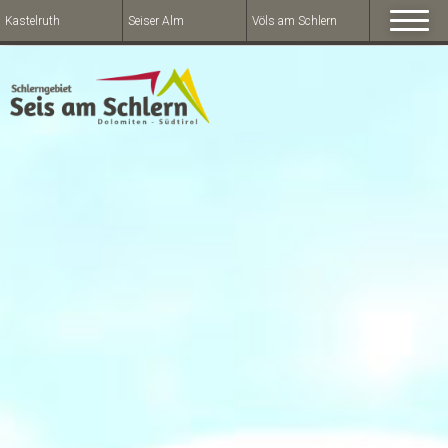
Kastelruth
Seiser Alm
Völs am Schlern