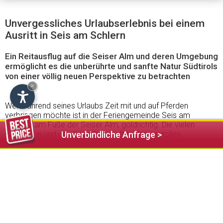
Unvergessliches Urlaubserlebnis bei einem
Ausritt in Seis am Schlern
Ein Reitausflug auf die Seiser Alm und deren Umgebung
ermöglicht es die unberührte und sanfte Natur Südtirols
von einer völlig neuen Perspektive zu betrachten
×
Wer während seines Urlaubs Zeit mit und auf Pferden
verbringen möchte ist in der Feriengemeinde Seis am
Schlern, am Fuße der Seiser Alm, goldrichtig. Die vielen
Reithöfe in und um diese Ortschaft bieten ein tolles
Unverbindliche Anfrage >
abwechslungsreiches Programm für alle Altersgruppen an.
Um den imposanten Tieren näher zu kommen, können Kinder
zum Beispiel an einem Pferde-Pflegekurs teilnehmen. Hier
lernen sie wie man die Pferde putzt, striegelt und sattelt. Auch
Privatstunden, Gruppenkurse und Ponyreiten stehen auf dem
Kinderprogramm. Das Angebot für die erfahrenen Reiter
umfasst Stunden- und Tagesausritte sowie Reitausflüge
durch die Wiesen und Wälder der Seiser Alm.
Einer der bedeutendsten Pferdeauftritte im Schlerngebiet,