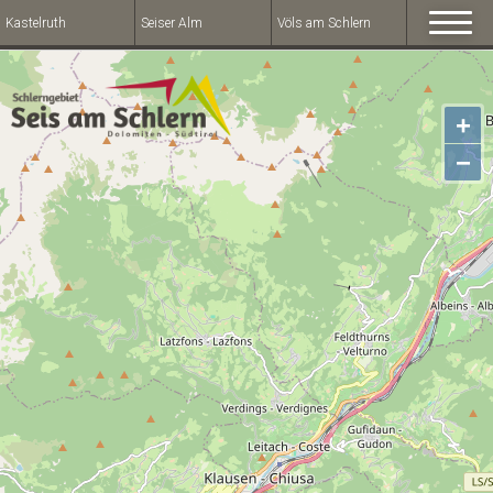
Kastelruth
Seiser Alm
Völs am Schlern
+
−