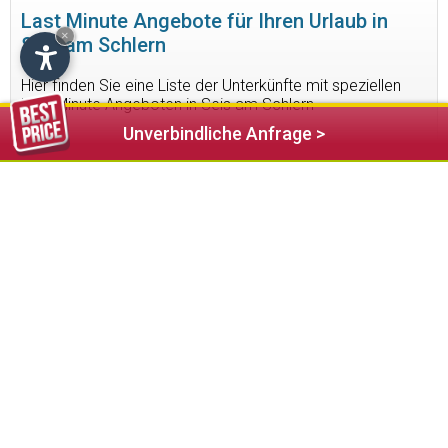
Last Minute Angebote für Ihren Urlaub in
×
Seis am Schlern
Hier finden Sie eine Liste der Unterkünfte mit speziellen
Last Minute Angeboten in Seis am Schlern
Unverbindliche Anfrage >
1
Unterkunft gefunden
137,00 €
ab