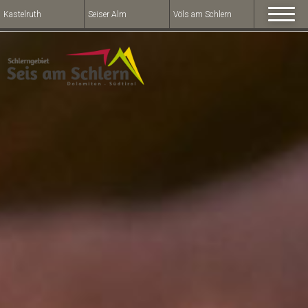
Kastelruth
Seiser Alm
Völs am Schlern