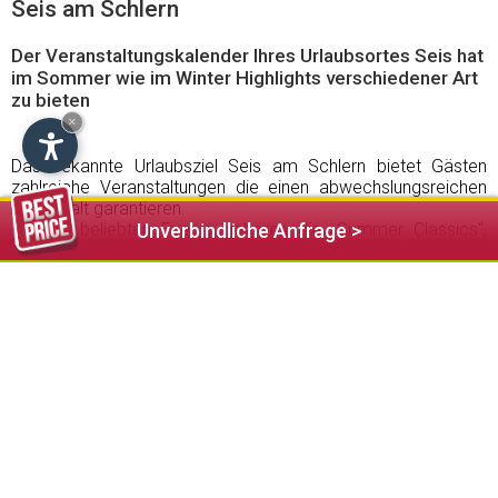
Seis am Schlern
Der Veranstaltungskalender Ihres Urlaubsortes Seis hat
im Sommer wie im Winter Highlights verschiedener Art
zu bieten
×
Das bekannte Urlaubsziel Seis am Schlern bietet Gästen
zahlreiche Veranstaltungen die einen abwechslungsreichen
Aufenthalt garantieren.
Zu den beliebten Events gehören die „Summer Classics“,
Unverbindliche Anfrage >
klassische Konzerte mit, vorwiegend aus Italien stammenden
Künstlern, die Werke großer Komponisten zum Besten
geben.
Der wöchentliche Wochenmarkt, der jeden Donnerstag am
O.v.Wolkenstein Platz in Seis stattfindet erfreut sich ebenfalls
großer Beliebtheit.
Ein wahrer Zuschauermagnet ist das Kastelruther Spatzen
Open Air, welches bereits zum 18. Mal stattfindet. Zu diesem
Anlass werden viele Fans nach Seis am Schlern pilgern um
unter freiem Himmel gemeinsam mit den „Spatzen“ zu feiern.
Fackelwanderungen und diverse andere musikalische
Veranstaltungen runden das Event Angebot ab.