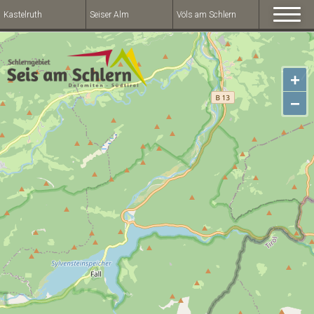
Kastelruth
Seiser Alm
Völs am Schlern
+
−