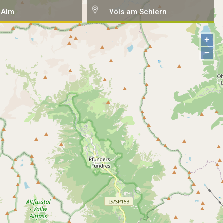
 Alm
Völs am Schlern
+
−