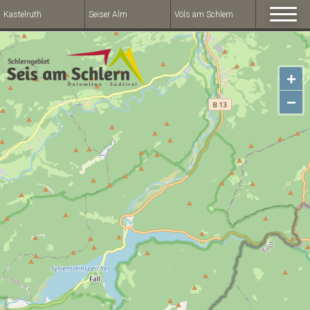
Kastelruth
Seiser Alm
Völs am Schlern
+
−