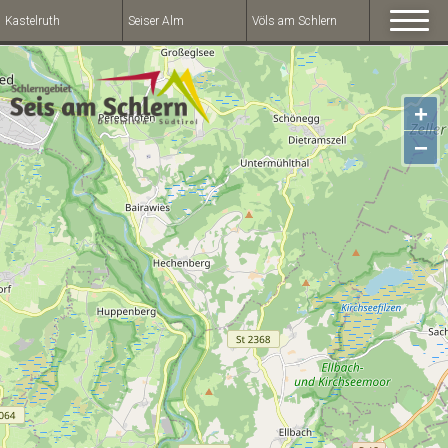
Kastelruth
Seiser Alm
Völs am Schlern
+
−