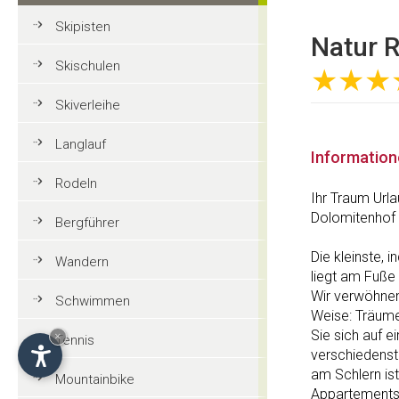
Skipisten
Natur R
Skischulen
★★★
Skiverleihe
Langlauf
Informatio
Rodeln
Ihr Traum Url
Dolomitenhof 
Bergführer
Die kleinste, 
Wandern
liegt am Fuße 
Wir verwöhnen 
Schwimmen
Weise: Träume
Sie sich auf e
×
Tennis
verschiedenst
am Schlern is
Mountainbike
Appartements 