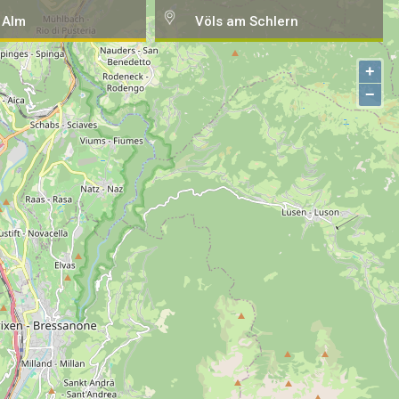
 Alm
Völs am Schlern
+
−