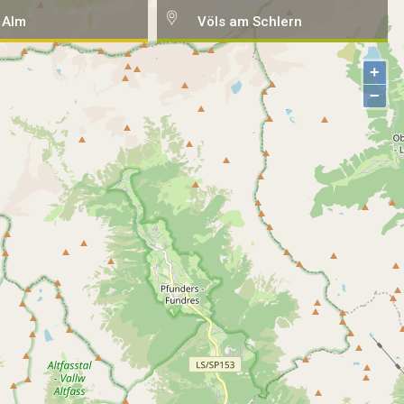
 Alm
Völs am Schlern
+
−