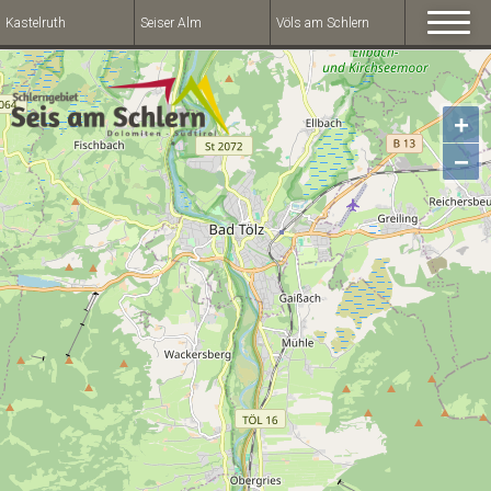
Kastelruth
Seiser Alm
Völs am Schlern
+
−