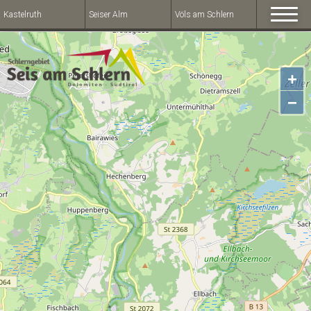
Kastelruth
Seiser Alm
Völs am Schlern
+
−