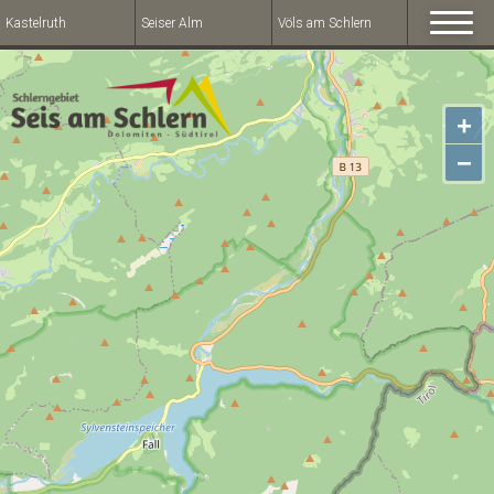
Kastelruth
Seiser Alm
Völs am Schlern
+
−