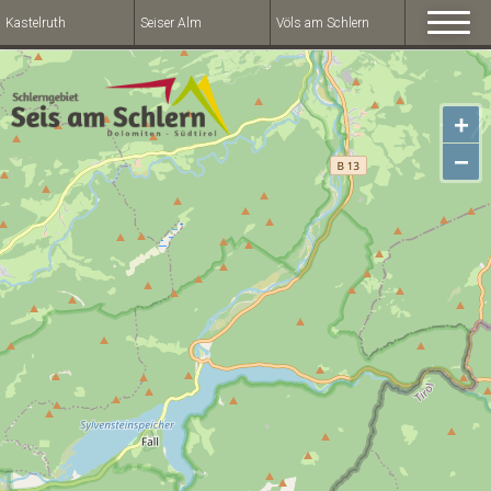
Kastelruth
Seiser Alm
Völs am Schlern
+
−