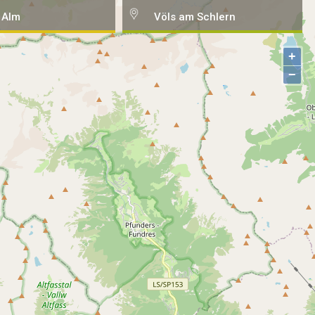
 Alm
Völs am Schlern
+
−