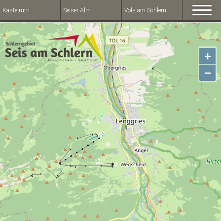
Kastelruth
Seiser Alm
Völs am Schlern
+
−