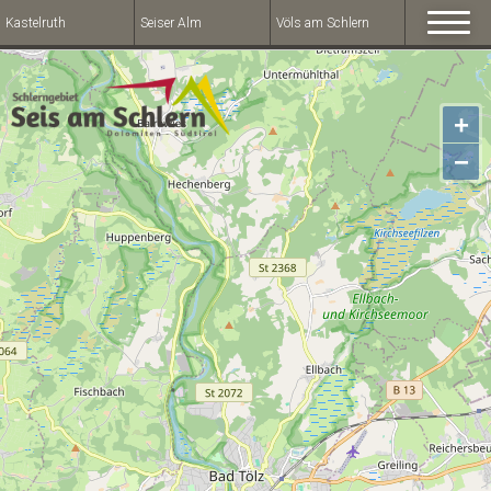
Kastelruth
Seiser Alm
Völs am Schlern
+
−