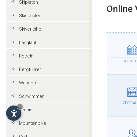
Skipisten
Online 
Skischulen
Skiverleihe
Langlauf
Rodeln
FAVORI
Bergführer
Wandern
Schwimmen
ZEITRA
×
Tennis
Mountainbike
Golf