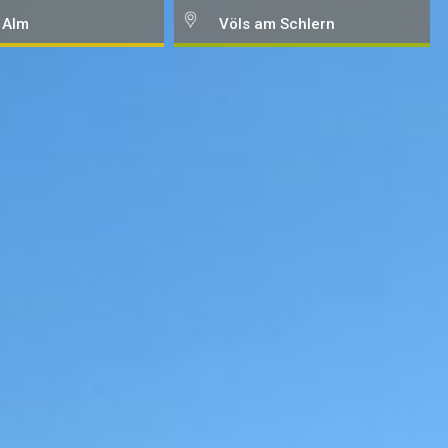
 Alm
Völs am Schlern