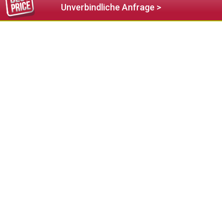
Unverbindliche Anfrage >
50,00 €
ab
Hotel Natur Residence Dolomitenhof
Seis am Schlern
Tel. (+39) 0471 706128