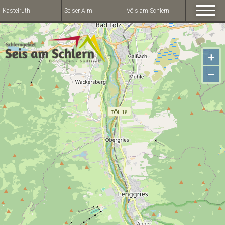
Kastelruth
Seiser Alm
Völs am Schlern
+
−