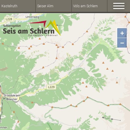
Kastelruth
Seiser Alm
Völs am Schlern
+
−