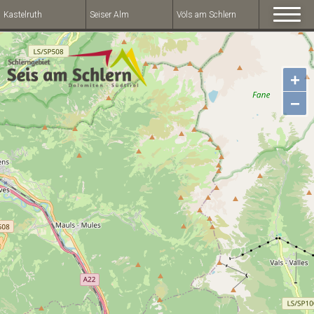
Kastelruth
Seiser Alm
Völs am Schlern
+
−