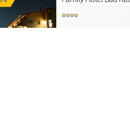
Seis am Schlern
Tel. (+39) 0471 706131