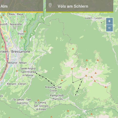
 Alm
Völs am Schlern
+
−