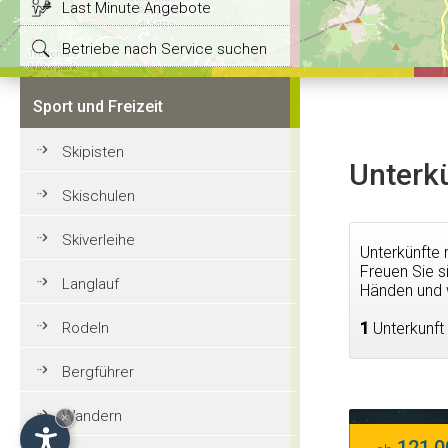
Last Minute Angebote
Betriebe nach Service suchen
Sport und Freizeit
Skipisten
Unterkü
Skischulen
Skiverleihe
Unterkünfte 
Freuen Sie s
Langlauf
Händen und w
Rodeln
1
Unterkunft
Bergführer
Wandern
×
121,0