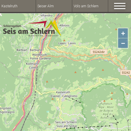
Kastelruth
Seiser Alm
Völs am Schlern
+
−