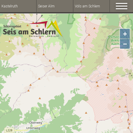
Kastelruth
Seiser Alm
Völs am Schlern
+
−