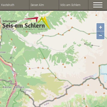
Kastelruth
Seiser Alm
Völs am Schlern
+
−