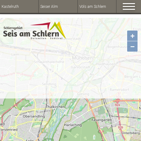
Kastelruth
Seiser Alm
Völs am Schlern
+
−