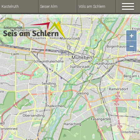
Kastelruth
Seiser Alm
Völs am Schlern
+
−