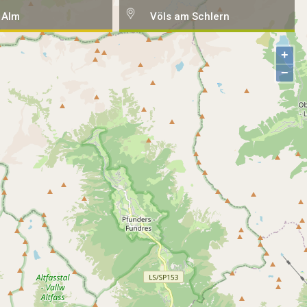
 Alm
Völs am Schlern
+
−