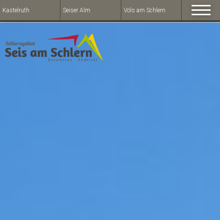
Kastelruth
Seiser Alm
Völs am Schlern