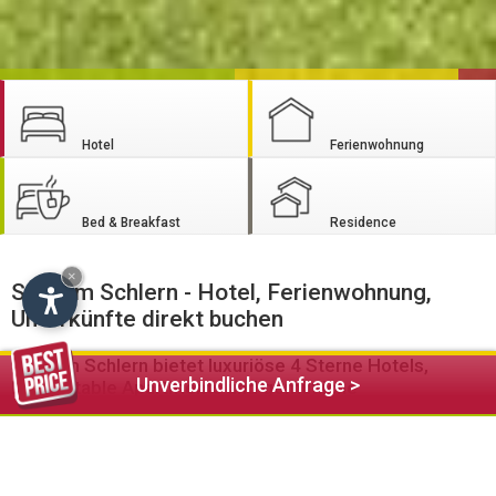
Hotel
Ferienwohnung
Bed & Breakfast
Residence
×
Seis am Schlern - Hotel, Ferienwohnung,
Unterkünfte direkt buchen
Seis am Schlern bietet luxuriöse 4 Sterne Hotels,
Unverbindliche Anfrage >
komfortable Apartments und gemütliche
Frühstückspensionen und Garni Betriebe für Ihren
Urlaub im Schlerngebiet