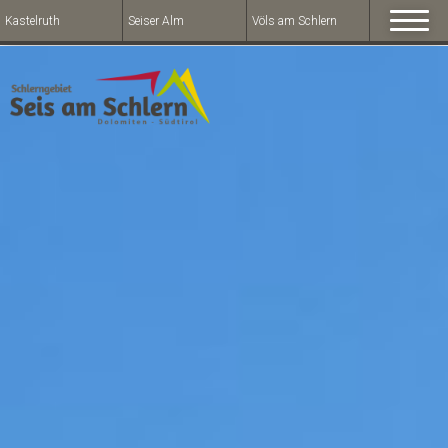
Kastelruth
Seiser Alm
Völs am Schlern