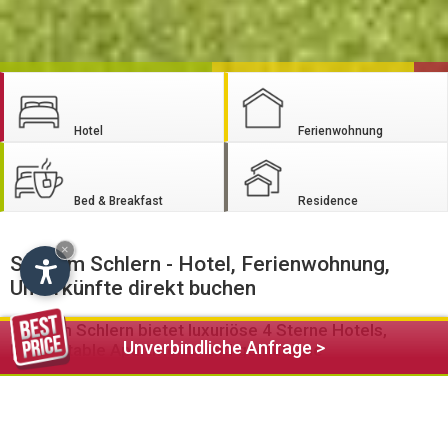
Hotel
Ferienwohnung
Bed & Breakfast
Residence
×
Seis am Schlern - Hotel, Ferienwohnung,
Unterkünfte direkt buchen
Seis am Schlern bietet luxuriöse 4 Sterne Hotels,
Unverbindliche Anfrage >
komfortable Apartments und gemütliche
Frühstückspensionen und Garni Betriebe für Ihren
Urlaub im Schlerngebiet