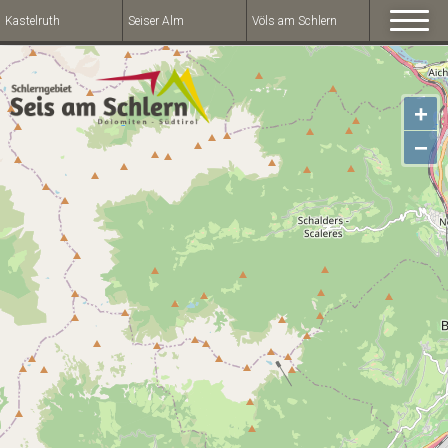
Kastelruth
Seiser Alm
Völs am Schlern
+
−